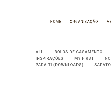
HOME
ORGANIZAÇÃO
A
ALL
BOLOS DE CASAMENTO
INSPIRAÇÕES
MY FIRST
NO
PARA TI (DOWNLOADS)
SAPATO
Vestidos de noiva para casamento
civil
Nem todas queremos levar grandes