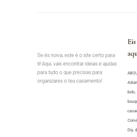
Eis
aqu
Se és noiva, este é o site certo para
ti! Aqui, vais encontrar ideias e ajudas
para tudo o que precisas para
ABOU
organizares o teu casamento!
Adia
bolo
bouqu
casa
Conv
Diy
d