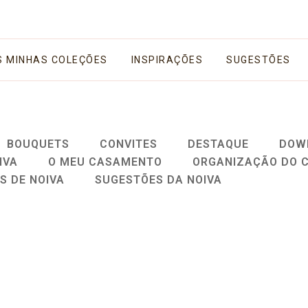
S MINHAS COLEÇÕES
INSPIRAÇÕES
SUGESTÕES
BOUQUETS
CONVITES
DESTAQUE
DOW
IVA
O MEU CASAMENTO
ORGANIZAÇÃO DO 
S DE NOIVA
SUGESTÕES DA NOIVA
Topo de 
Fios personalizados para as
Para quem
Madrinhas e Damas de Honor
floral ou