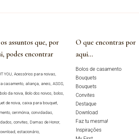
 os assuntos que, por
O que encontras por
i, podes encontrar
aqui…
Bolos de casamento
T YOU
Acessórios para noivas
Bouquets
ra casamento
aliança
aneis
ASOS
Bouquets
bolo da noiva
Bolo dos noivos
bolos
Convites
et de noiva
caixa para bouquet
Destaque
Download
mento
cerimónia
convidadas
Faz tu mesma!
idados
convites
Damas de Honor
Inspirações
ownload
estacionário
My First