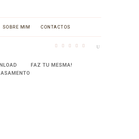
SOBRE MIM
CONTACTOS
NLOAD
FAZ TU MESMA!
CASAMENTO
bolo Boho
 procura um topo de bolo mais
 até mesmo boho, este é uma boa